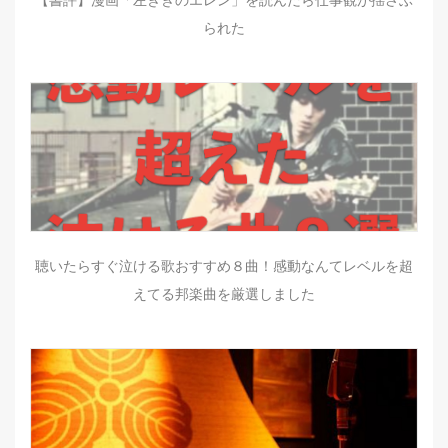
【書評】漫画「左ききのエレン」を読んだら仕事観が揺さぶ
られた
聴いたらすぐ泣ける歌おすすめ８曲！感動なんてレベルを超
えてる邦楽曲を厳選しました