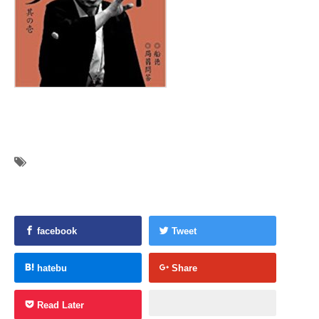
facebook
Tweet
hatebu
Share
Read Later