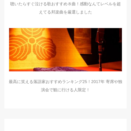
聴いたらすぐ泣ける歌おすすめ８曲！感動なんてレベルを超
えてる邦楽曲を厳選しました
最高に笑える落語家おすすめランキング25！2017年 寄席や独
演会で観に行ける人限定！