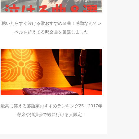
聴いたらすぐ泣ける歌おすすめ８曲！感動なんてレ
ベルを超えてる邦楽曲を厳選しました
最高に笑える落語家おすすめランキング25！2017年
寄席や独演会で観に行ける人限定！