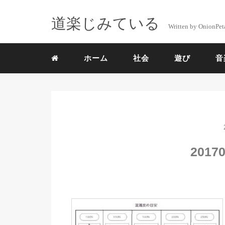
道楽じみている
Written by OnionPet
ホーム
社会
遊び
音
2017