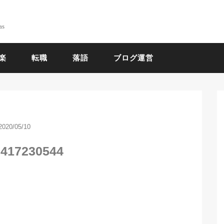
as
楽
転職
落語
ブログ運営
2020/05/10
0417230544