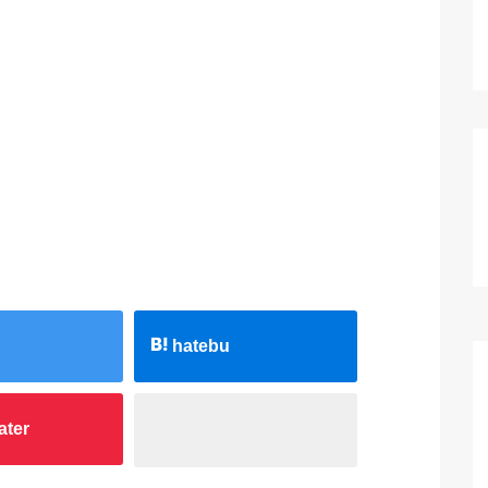
hatebu
ater