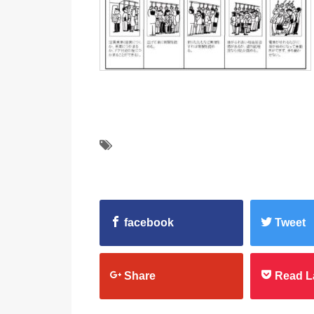
facebook
Tweet
Share
Read L