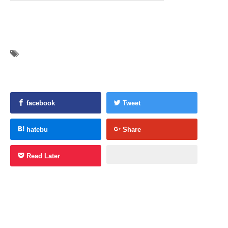
facebook
Tweet
hatebu
Share
Read Later