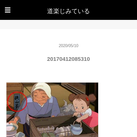
道楽じみている
☰
2020/05/10
20170412085310